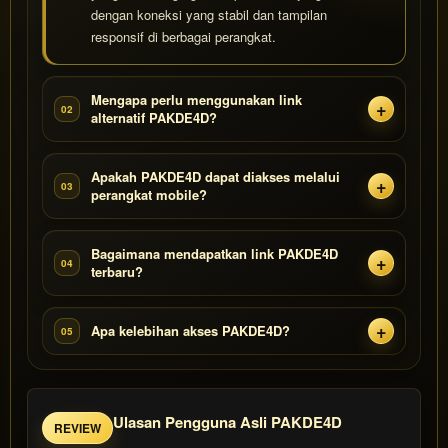
dengan koneksi yang stabil dan tampilan
responsif di berbagai perangkat.
Mengapa perlu menggunakan link
alternatif PAKDE4D?
Apakah PAKDE4D dapat diakses melalui
perangkat mobile?
Bagaimana mendapatkan link PAKDE4D
terbaru?
Apa kelebihan akses PAKDE4D?
Ulasan Pengguna Asli PAKDE4D
REVIEW