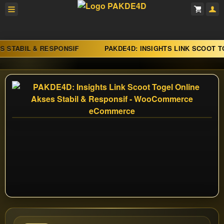
BIL & RESPONSIF
PAKDE4D: INSIGHTS LINK SCOOT TOGEL