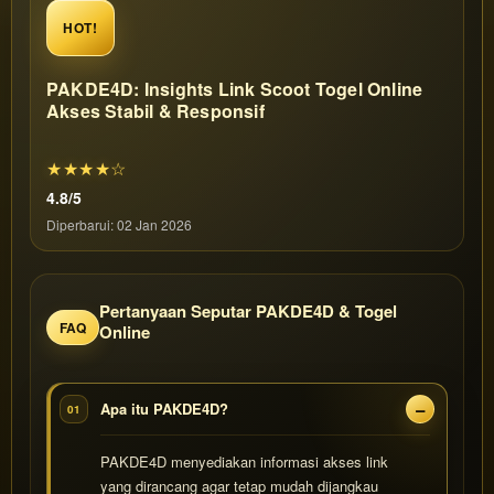
HOT!
PAKDE4D: Insights Link Scoot Togel Online
Akses Stabil & Responsif
★★★★☆
4.8/5
Diperbarui: 02 Jan 2026
Pertanyaan Seputar PAKDE4D & Togel
FAQ
Online
Apa itu PAKDE4D?
PAKDE4D menyediakan informasi akses link
yang dirancang agar tetap mudah dijangkau